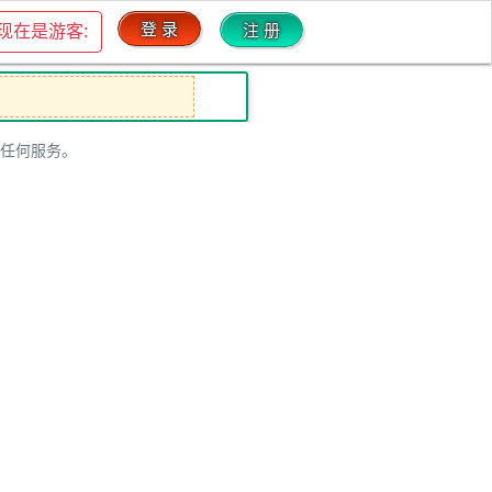
登 录
注 册
现在是游客:
任何服务。