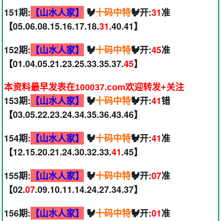
151期:
【山水人家】
🐓
十码中特
🐓开:
31
准
【05.06.08.15.16.17.18.
31
.40.41】
152期:
【山水人家】
🐓
十码中特
🐓开:
45
准
【01.04.05.21.23.25.33.35.37.
45
】
本资料最早发表在100037.com欢迎转发+关注
153期:
【山水人家】
🐓
十码中特
🐓开:
41
错
【03.05.22.23.24.34.35.36.43.46】
154期:
【山水人家】
🐓
十码中特
🐓开:
41
准
【12.15.20.21.24.30.32.33.
41
.45】
155期:
【山水人家】
🐓
十码中特
🐓开:
07
准
【02.
07
.09.10.11.14.24.27.34.37】
156期:
【山水人家】
🐓
十码中特
🐓开:
01
准