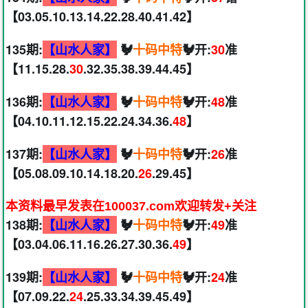
【03.05.10.13.14.22.28.40.41.42】
135期:
【山水人家】
🐓
十码中特
🐓开:
30
准
【11.15.28.
30
.32.35.38.39.44.45】
136期:
【山水人家】
🐓
十码中特
🐓开:
48
准
【04.10.11.12.15.22.24.34.36.
48
】
137期:
【山水人家】
🐓
十码中特
🐓开:
26
准
【05.08.09.10.14.18.20.
26
.29.45】
本资料最早发表在100037.com欢迎转发+关注
138期:
【山水人家】
🐓
十码中特
🐓开:
49
准
【03.04.06.11.16.26.27.30.36.
49
】
139期:
【山水人家】
🐓
十码中特
🐓开:
24
准
【07.09.22.
24
.25.33.34.39.45.49】