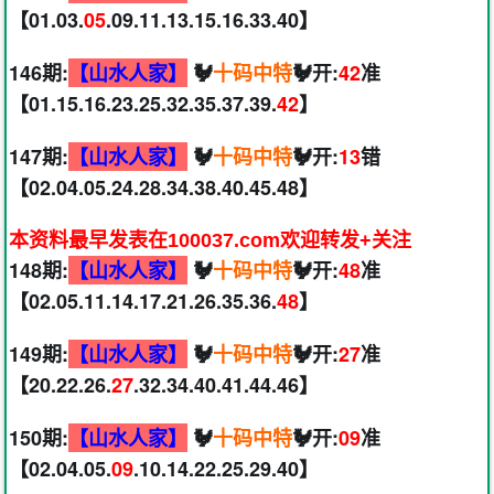
【01.03.
05
.09.11.13.15.16.33.40】
146期:
【山水人家】
🐓
十码中特
🐓开:
42
准
【01.15.16.23.25.32.35.37.39.
42
】
147期:
【山水人家】
🐓
十码中特
🐓开:
13
错
【02.04.05.24.28.34.38.40.45.48】
本资料最早发表在100037.com欢迎转发+关注
148期:
【山水人家】
🐓
十码中特
🐓开:
48
准
【02.05.11.14.17.21.26.35.36.
48
】
149期:
【山水人家】
🐓
十码中特
🐓开:
27
准
【20.22.26.
27
.32.34.40.41.44.46】
150期:
【山水人家】
🐓
十码中特
🐓开:
09
准
【02.04.05.
09
.10.14.22.25.29.40】