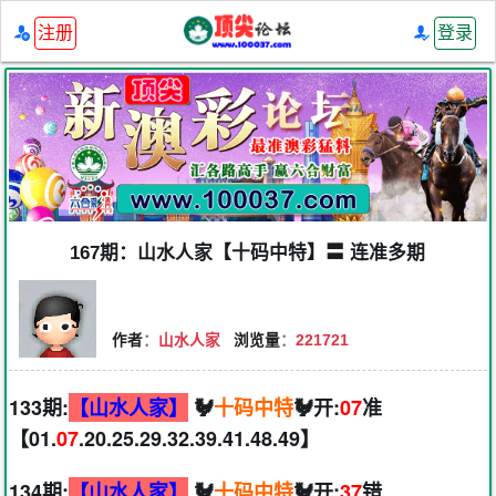
注册
登录
167期：山水人家【十码中特】〓 连准多期
作者
：
山水人家
浏览量
：
221721
133期:
【山水人家】
🐓
十码中特
🐓开:
07
准
【01.
07
.20.25.29.32.39.41.48.49】
134期:
【山水人家】
🐓
十码中特
🐓开:
37
错